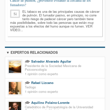
Cáncer de pulmón, ¿prevenirlo evitando la cercanía de los
fumadores?
EL tabaco es una de las principales causas de cáncer
Sí
de pulmón. El fumador pasivo, en principio, no corre
tanto riesgo de padecer cáncer pero también tiene
más posibilidades, sobre todo las personas que están muy
expuestas a los efectos del humo aunque no fumen. VER
VÍDEO...
▼ EXPERTOS RELACIONADOS
Salvador Alvarado Aguilar
Presidente de la Sociedad Mexicana de
Psicooncología
1 opinión como experto
Rafael Lizcano
Teólogo
1 opinión como experto
Aquilino Polaino-Lorente
Catedrático de Psicopatología de la Universidad