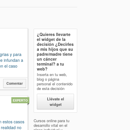
¿Quieres llevarte
el widget de la
decisión
¿Decirles
a mis hijos que su
padre/madre tiene
grias y para
un cáncer
le infundan a
terminal?
a tu
en el caso
web?
Inserta en tu web,
blog o página
Comentar
personal el contenido
de esta decisión
Llévate el
EXPERTO
widget
Cursos online para tu
en estos casos
desarrollo vital en el
a realidad no
plano individual y