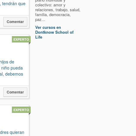
, tendrán que
colectivo: amor y
relaciones, trabajo, salud,
familia, democracia,
paz...
Comentar
Ver cursos en
Dontknow School of
Life
EXPERTO
hijos de
l niño pueda
ral, debemos
Comentar
EXPERTO
adres quieran