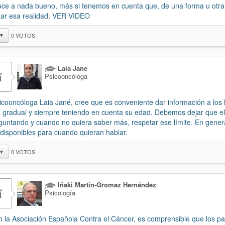
ce a nada bueno, más si tenemos en cuenta que, de una forma u otra
tar esa realidad. VER VIDEO
0
VOTOS
▼
Laia Jane
í
Psicooncóloga
icooncóloga Laia Jané, cree que es conveniente dar información a los 
 gradual y siempre teniendo en cuenta su edad. Debemos dejar que e
eguntando y cuando no quiera saber más, respetar ese límite. En gene
 disponibles para cuando quieran hablar.
0
VOTOS
▼
Iñaki Martin-Gromaz Hernández
í
Psicología
 la Asociación Española Contra el Cáncer, es comprensible que los p