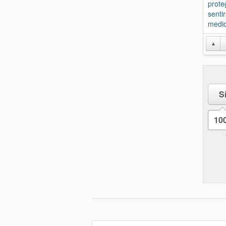
prote
senti
medid
▲
S
10