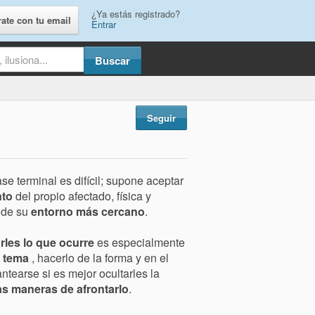
¿Ya estás registrado?
rate con tu email
Entrar
Seguir
se terminal es difícil; supone aceptar
nto
del propio afectado, física y
 de su
entorno más cercano
.
rles lo que ocurre
es especialmente
l tema
, hacerlo de la forma y en el
tearse si es mejor ocultarles la
as maneras de afrontarlo
.