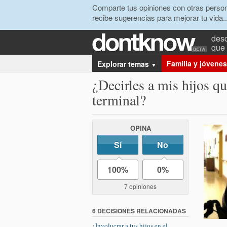
Comparte tus opiniones con otras person
recibe sugerencias para mejorar tu vida..
desc
que 
Familia y jóvenes
Explorar temas
▼
¿Decirles a mis hijos q
terminal?
OPINA
Sí
No
100%
0%
7 opiniones
6 DECISIONES RELACIONADAS
¿Involucrar a tus hijos en el