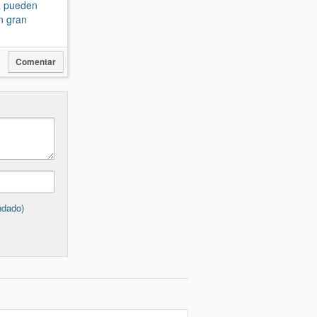
la pueden
n gran
Comentar
ndado)