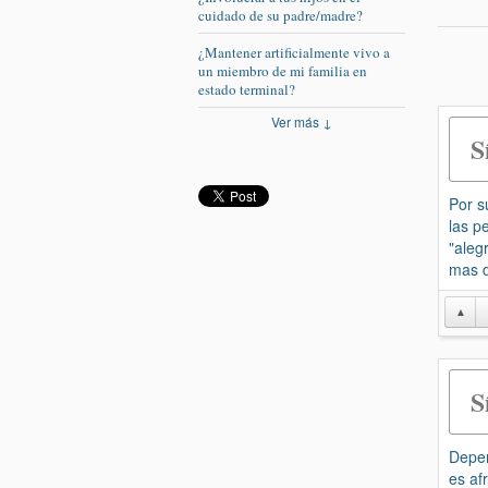
cuidado de su padre/madre?
¿Mantener artificialmente vivo a
un miembro de mi familia en
estado terminal?
Ver más ↓
S
Por s
las p
"aleg
mas d
▲
S
Depen
es af