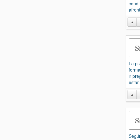
condu
afron
▲
S
La ps
forma
ir pr
estar
▲
S
Según