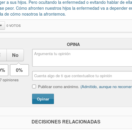
ger a sus hijos. Pero ocultando la enfermedad o evitando hablar de el
rse peor. Cómo afronten nuestros hijos la enfermedad va a depender e
a de cómo nosotros la afrontemos.
0
VOTOS
▼
OPINA
í
No
0%
0%
7 opiniones
Publicar como anónimo.
(Admitido, aunque no recome
Opinar
DECISIONES RELACIONADAS