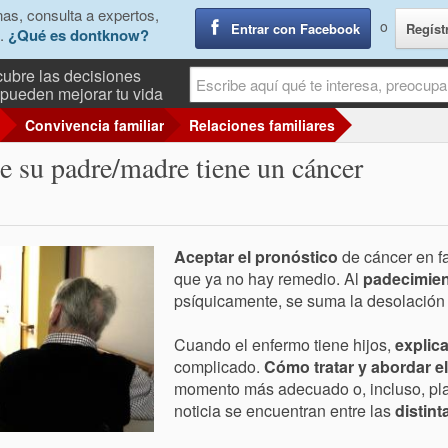
as, consulta a expertos,
o
Entrar con Facebook
Regíst
.
¿Qué es dontknow?
ubre las decisiones
pueden mejorar tu vida
Convivencia familiar
Relaciones familiares
ue su padre/madre tiene un cáncer
Aceptar el pronóstico
de cáncer en fa
que ya no hay remedio. Al
padecimie
psíquicamente, se suma la desolación
Cuando el enfermo tiene hijos,
explica
complicado.
Cómo tratar y abordar e
momento más adecuado o, incluso, plan
noticia se encuentran entre las
distint