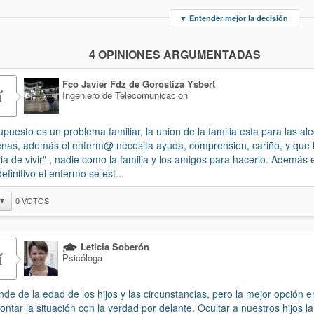
▼
Entender mejor la decisión
4 OPINIONES ARGUMENTADAS
Fco Javier Fdz de Gorostiza Ysbert
í
Ingeniero de Telecomunicacion
upuesto es un problema familiar, la union de la familia esta para las ale
enas, además el enferm@ necesita ayuda, comprension, cariño, y que 
ria de vivir" , nadie como la familia y los amigos para hacerlo. Además 
efinitivo el enfermo se est...
0
VOTOS
▼
Leticia Soberón
í
Psicóloga
de de la edad de los hijos y las circunstancias, pero la mejor opción 
rontar la situación con la verdad por delante. Ocultar a nuestros hijos l