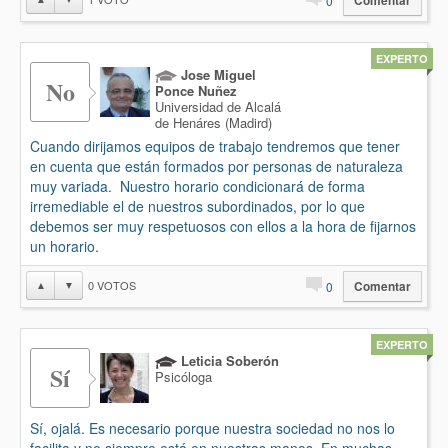
0
Comentar
EXPERTO
Jose Miguel
No
Ponce Nuñez
Universidad de Alcalá
de Henáres (Madird)
Cuando dirijamos equipos de trabajo tendremos que tener
en cuenta que están formados por personas de naturaleza
muy variada. Nuestro horario condicionará de forma
irremediable el de nuestros subordinados, por lo que
debemos ser muy respetuosos con ellos a la hora de fijarnos
un horario.
0
VOTOS
▲
▼
0
Comentar
EXPERTO
Leticia Soberón
Sí
Psicóloga
Sí, ojalá. Es necesario porque nuestra sociedad no nos lo