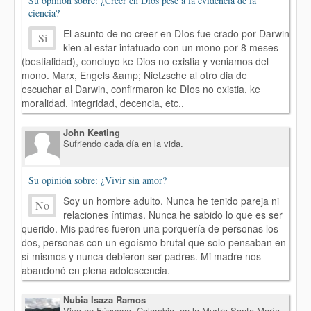
Su opinión sobre: ¿Creer en Dios pese a la evidencia de la
ciencia?
El asunto de no creer en DIos fue crado por Darwin
Sí
kien al estar infatuado con un mono por 8 meses
(bestialidad), concluyo ke Dios no existia y veniamos del
mono. Marx, Engels &amp; Nietzsche al otro dia de
escuchar al Darwin, confirmaron ke DIos no existia, ke
moralidad, integridad, decencia, etc.,
John Keating
Sufriendo cada día en la vida.
Su opinión sobre: ¿Vivir sin amor?
Soy un hombre adulto. Nunca he tenido pareja ni
No
relaciones íntimas. Nunca he sabido lo que es ser
querido. Mis padres fueron una porquería de personas los
dos, personas con un egoísmo brutal que solo pensaban en
sí mismos y nunca debieron ser padres. Mi madre nos
abandonó en plena adolescencia.
Nubia Isaza Ramos
Vivo en Fúquene, Colombia, en la Murtra Santa María