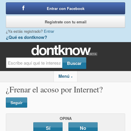
Entrar con Facebook
o
Regístrate con tu email
¿Ya estás registrado?
Entrar
¿Qué es dontknow?
Menú
▼
¿Frenar el acoso por Internet?
Seguir
OPINA
Sí
No