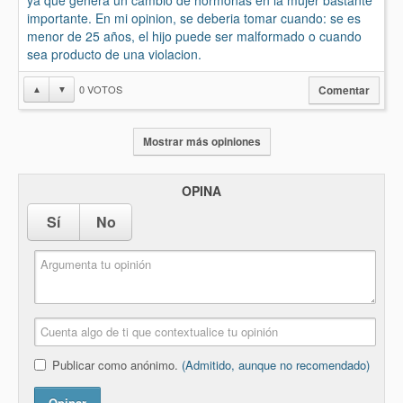
ya que genera un cambio de hormonas en la mujer bastante
importante. En mi opinion, se deberia tomar cuando: se es
menor de 25 años, el hijo puede ser malformado o cuando
sea producto de una violacion.
0
VOTOS
▲
▼
Comentar
Mostrar más opiniones
OPINA
Sí
No
Publicar como anónimo.
(Admitido, aunque no recomendado)
Opinar