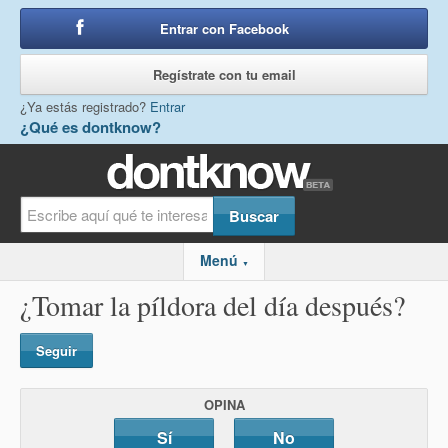
Entrar con Facebook
o
Regístrate con tu email
¿Ya estás registrado?
Entrar
¿Qué es dontknow?
Menú
▼
¿Tomar la píldora del día después?
Seguir
OPINA
Sí
No