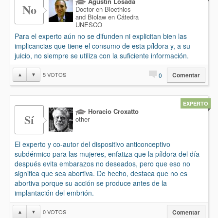
Agustín Losada
No
Doctor en Bioethics
and Biolaw en Cátedra
UNESCO
Para el experto aún no se difunden ni explicitan bien las
implicancias que tiene el consumo de esta píldora y, a su
juicio, no siempre se utiliza con la suficiente información.
5
VOTOS
▲
▼
0
Comentar
EXPERTO
Horacio Croxatto
Sí
other
El experto y co-autor del dispositivo anticonceptivo
subdérmico para las mujeres, enfatiza que la píldora del día
después evita embarazos no deseados, pero que eso no
significa que sea abortiva. De hecho, destaca que no es
abortiva porque su acción se produce antes de la
implantación del embrión.
0
VOTOS
▲
▼
Comentar