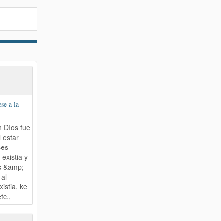
se a la
n DIos fue
l estar
ses
 existia y
s &amp;
 al
istia, ke
tc.,