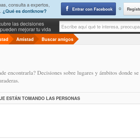
as, consulta a expertos,
o
Entrar con Facebook
Regíst
.
¿Qué es dontknow?
ubre las decisiones
pueden mejorar tu vida
stad
Amistad
Buscar amigos
ónde encontrarla? Decisiones sobre lugares y ámbitos donde s
uraderas.
QUE ESTÁN TOMANDO LAS PERSONAS