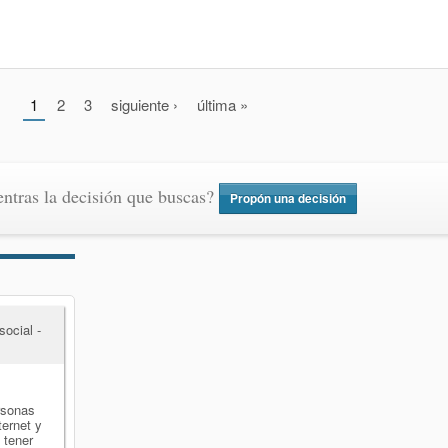
1
2
3
siguiente ›
última »
ntras la decisión que buscas?
Propón una decisión
ocial -
rsonas
ernet y
 tener