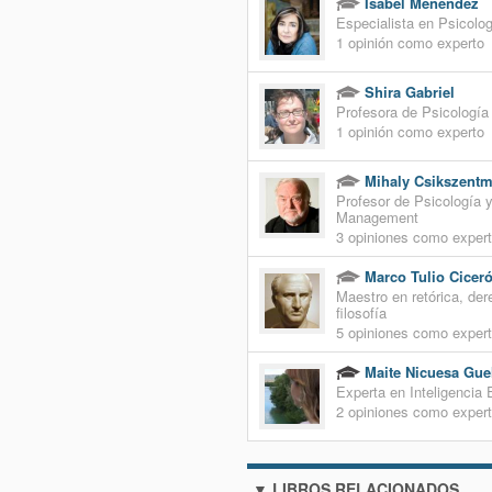
Isabel Menéndez
Especialista en Psicologí
1 opinión como experto
Shira Gabriel
Profesora de Psicología
1 opinión como experto
Mihaly Csikszentm
Profesor de Psicología 
Management
3 opiniones como exper
Marco Tulio Cicer
Maestro en retórica, der
filosofía
5 opiniones como exper
Maite Nicuesa Gue
Experta en Inteligencia
2 opiniones como exper
▼ LIBROS RELACIONADOS