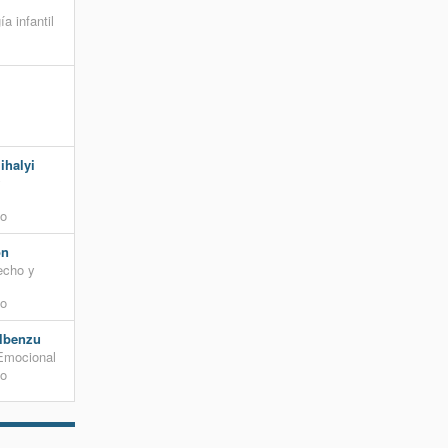
a infantil
ihalyi
y
to
ón
echo y
to
lbenzu
 Emocional
to