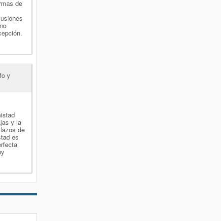
rmas de
lusiones
 no
cepción.
fo y
istad
jas y la
 lazos de
stad es
erfecta
uy