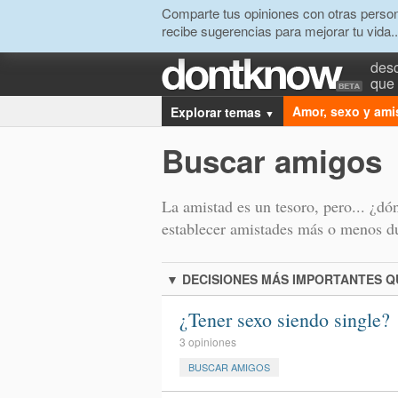
Comparte tus opiniones con otras person
recibe sugerencias para mejorar tu vida..
desc
que 
Amor, sexo y ami
Explorar temas
▼
Buscar amigos
La amistad es un tesoro, pero... ¿d
establecer amistades más o menos d
▼
DECISIONES MÁS IMPORTANTES 
¿Tener sexo siendo single?
3 opiniones
BUSCAR AMIGOS