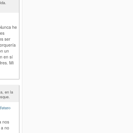
ida.
 Nunca he
nes
es ser
porquería
on un
n en sí
res. Mi
a, en la
osque.
futuro
a nos
 a no