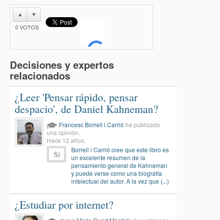
▲
▼
0
VOTOS
Decisiones y expertos
relacionados
¿Leer 'Pensar rápido, pensar
despacio', de Daniel Kahneman?
Francesc Borrell i Carrió
ha publicado
una opinión.
Hace 12 años.
Borrell i Carrió cree que este libro es
Sí
un excelente resumen de la
pensamiento general de Kahneman
y puede verse como una biografía
intelectual del autor. A la vez que (...)
¿Estudiar por internet?