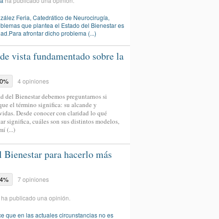
ia
ha publicado una opinión.
zález Feria, Catedrático de Neurocirugía,
oblemas que plantea el Estado del Bienestar es
dad.Para afrontar dicho problema (...)
de vista fundamentado sobre la
50%
4 opiniones
ad del Bienestar debemos preguntarnos si
ue el término significa: su alcande y
vidas. Desde conocer con claridad lo qué
 significa, cuáles son sus distintos modelos,
 (...)
l Bienestar para hacerlo más
14%
7 opiniones
ha publicado una opinión.
e que en las actuales circunstancias no es