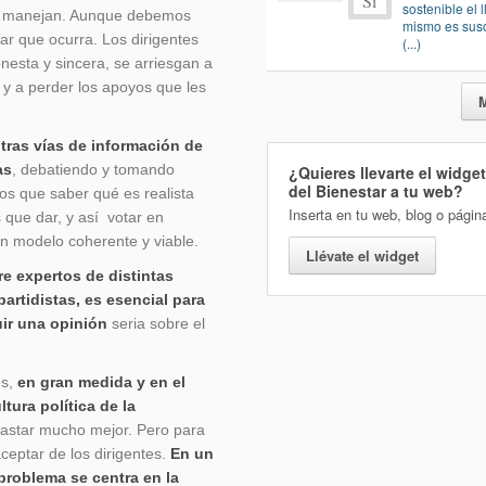
Sí
sostenible el 
os manejan. Aunque debemos
mismo es susc
ar que ocurra. Los dirigentes
(...)
nesta y sincera, se arriesgan a
 y a perder los apoyos que les
tras vías de información de
as
, debatiendo y tomando
¿Quieres llevarte el widge
del Bienestar
a tu web?
s que saber qué es realista
Inserta en tu web, blog o págin
 que dar, y así votar en
n modelo coherente y viable.
Llévate el widget
re expertos de distintas
partidistas, es esencial para
ir una opinión
seria sobre el
es,
en gran medida y en el
ltura política
de la
astar mucho mejor. Pero para
ceptar de los dirigentes.
En un
problema se centra en la