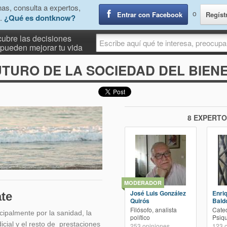
as, consulta a expertos,
o
Entrar con Facebook
Regíst
.
¿Qué es dontknow?
ubre las decisiones
pueden mejorar tu vida
UTURO DE LA SOCIEDAD DEL BIEN
8 EXPERTO
MODERADOR
José Luis González
Enri
te
Quirós
Bald
Filósofo, analista
Cated
cipalmente por la sanidad, la
político
Psiqu
dicial y el resto de prestaciones
253
opiniones
123
o