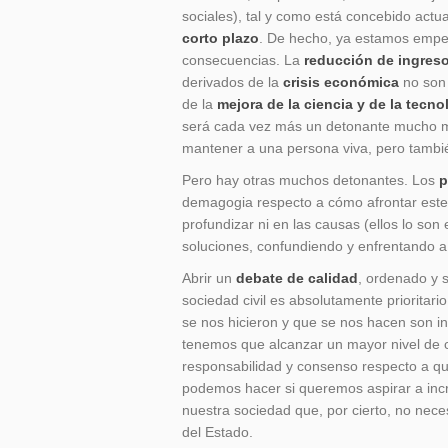
sociales), tal y como está concebido act
corto plazo
. De hecho, ya estamos empez
consecuencias. La
reducción de ingres
derivados de la
crisis económica
no son 
de la
mejora de la ciencia y de la tecno
será cada vez más un detonante mucho ma
mantener a una persona viva, pero tamb
Pero hay otras muchos detonantes. Los
p
demagogia respecto a cómo afrontar este
profundizar ni en las causas (ellos lo son
soluciones, confundiendo y enfrentando a
Abrir un
debate de calidad
, ordenado y 
sociedad civil es absolutamente prioritar
se nos hicieron y que se nos hacen son i
tenemos que alcanzar un mayor nivel de c
responsabilidad y consenso respecto a qu
podemos hacer si queremos aspirar a inc
nuestra sociedad que, por cierto, no nece
del Estado.