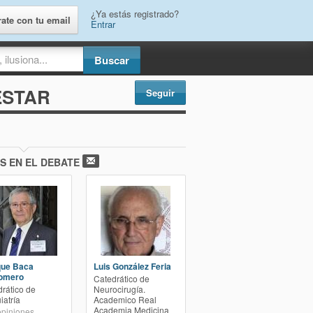
¿Ya estás registrado?
rate con tu email
Entrar
ESTAR
Seguir
S EN EL DEBATE
que Baca
Luis González Feria
omero
Catedrático de
rático de
Neurocirugía.
iatría
Academico Real
Academia Medicina
piniones