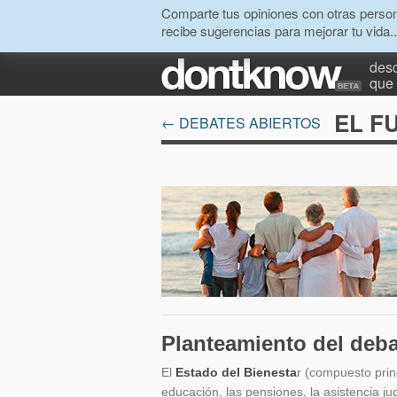
Comparte tus opiniones con otras person
recibe sugerencias para mejorar tu vida..
desc
que 
EL F
← DEBATES ABIERTOS
Planteamiento del deba
El
Estado del Bienesta
r (compuesto prin
educación, las pensiones, la asistencia ju