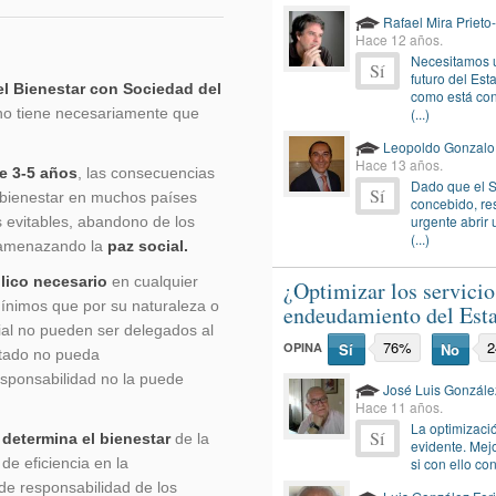
Rafael Mira Priet
Hace 12 años.
Necesitamos 
Sí
futuro del Est
l Bienestar con Sociedad del
como está co
 no tiene necesariamente que
(...)
Leopoldo Gonzalo
Hace 13 años.
e 3-5 años
, las consecuencias
Dado que el S
Sí
l bienestar en muchos países
concebido, res
urgente abrir 
evitables, abandono de los
(...)
, amenazando la
paz social.
lico necesario
en cualquier
¿Optimizar los servicio
ínimos que por su naturaleza o
endeudamiento del Est
ial no pueden ser delegados al
76%
OPINA
Sí
No
Estado no pueda
esponsabilidad no la puede
José Luis Gonzále
Hace 11 años.
La optimizaci
Sí
 determina el bienestar
de la
evidente. Mejo
e eficiencia en la
si con ello co
 de responsabilidad de los