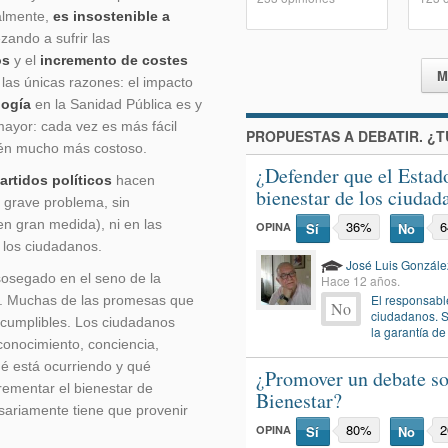
ualmente,
es insostenible a
ando a sufrir las
os
y el
incremento de costes
M
las únicas razones: el impacto
logía
en la Sanidad Pública es y
yor: cada vez es más fácil
PROPUESTAS A DEBATIR. ¿T
ién mucho más costoso.
¿Defender que el Estado
artidos políticos
hacen
bienestar de los ciudad
 grave problema, sin
 en gran medida), ni en las
36%
OPINA
Sí
No
 los ciudadanos.
José Luis Gonzále
sosegado en el seno de la
Hace 12 años.
El responsable
io. Muchas de las promesas que
No
ciudadanos. Si
ncumplibles. Los ciudadanos
la garantía de
onocimiento, conciencia,
é está ocurriendo y qué
¿Promover un debate sob
rementar el bienestar de
Bienestar?
sariamente tiene que provenir
80%
OPINA
Sí
No