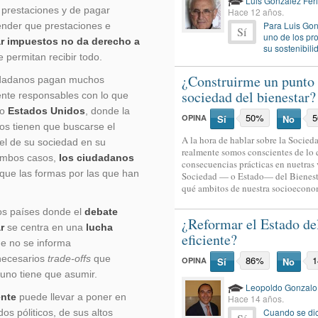
Luis González Fer
 prestaciones y de pagar
Hace 12 años.
Para Luis Gon
nder que prestaciones e
Sí
uno de los pr
r impuestos no da derecho a
su sostenibili
 permitan recibir todo.
¿Construirme un punto 
udadanos pagan muchos
sociedad del bienestar?
nte responsables con lo que
mo
Estados Unidos
, donde la
50%
OPINA
Sí
No
os tienen que buscarse el
A la hora de hablar sobre la Socied
el de su sociedad en su
realmente somos conscientes de lo q
ambos casos,
los ciudadanos
consecuencias prácticas en nuetras 
que las formas por las que han
Sociedad — o Estado— del Bienestar
qué ambitos de nuestra socioeconomí
los países donde el
debate
¿Reformar el Estado de
r
se centra en una
lucha
eficiente?
de no se informa
necesarios
trade-offs
que
86%
OPINA
Sí
No
 uno tiene que asumir.
Leopoldo Gonzalo
ente
puede llevar a poner en
Hace 14 años.
Cuando se dic
os póliticos, de sus altos