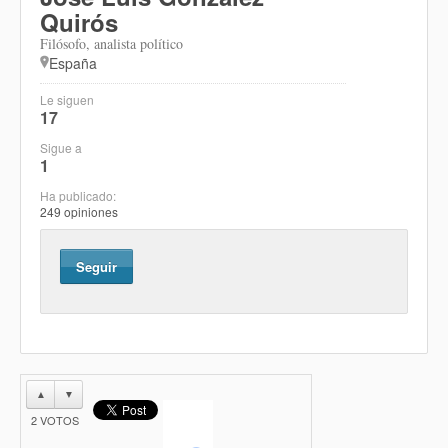
Quirós
Filósofo, analista político
España
Le siguen
17
Sigue a
1
Ha publicado:
249 opiniones
Seguir
▲
▼
2
VOTOS