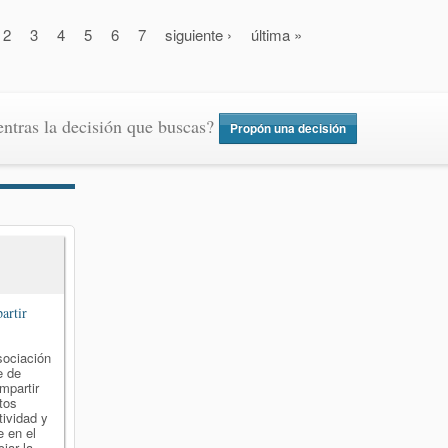
2
3
4
5
6
7
siguiente ›
última »
ntras la decisión que buscas?
Propón una decisión
artir
sociación
e de
mpartir
tos
tividad y
e en el
iar la