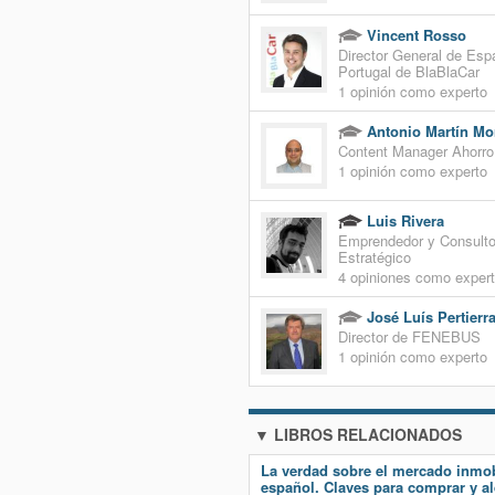
Vincent Rosso
Director General de Esp
Portugal de BlaBlaCar
1 opinión como experto
Antonio Martín Mo
Content Manager Ahorro
1 opinión como experto
Luis Rivera
Emprendedor y Consulto
Estratégico
4 opiniones como exper
José Luís Pertierr
Director de FENEBUS
1 opinión como experto
▼ LIBROS RELACIONADOS
La verdad sobre el mercado inmob
español. Claves para comprar y al