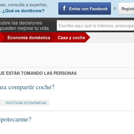
as, consulta a expertos,
o
Entrar con Facebook
Regíst
.
¿Qué es dontknow?
ubre las decisiones
pueden mejorar tu vida
Economía doméstica
Casa y coche
QUE ESTÁN TOMANDO LAS PERSONAS
ara compartir coche?
POLÍTICAS ECONÓMICAS
hipotecarme?