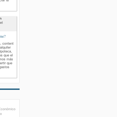
n
et
rme?
, content
alquiler
ipoteca,
os que el
rémos más
ertir que
gastos
 Económico
to