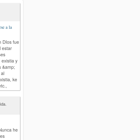
se a la
n DIos fue
l estar
ses
 existia y
s &amp;
 al
istia, ke
tc.,
ida.
 Nunca he
nes