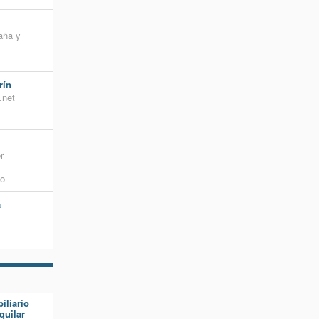
aña y
rín
.net
r
to
a
iliario
quilar